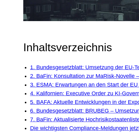
Inhaltsverzeichnis
1. Bundesgesetzblatt: Umsetzung der EU-Ter
2. BaFin: Konsultation zur MaRisk-Novelle – 
3. ESMA: Erwartungen an den Start der EU
4. Kalifornien: Executive Order zu KI-Go
5. BAFA: Aktuelle Entwicklungen in der Expo
6. Bundesgesetzblatt: BRUBEG – Umsetzung 
7. BaFin: Aktualisierte Hochrisikostaatenl
Die wichtigsten Compliance-Meldungen jetz