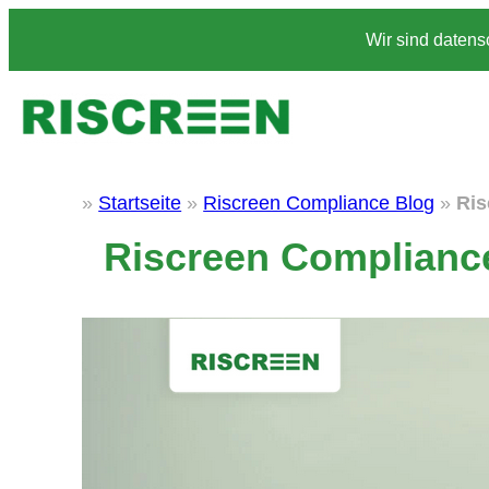
Zum
Wir sind datens
Inhalt
springen
»
Startseite
»
Riscreen Compliance Blog
»
Ris
Riscreen Complianc