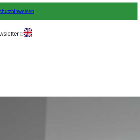
chutzhinweisen
.
wsletter