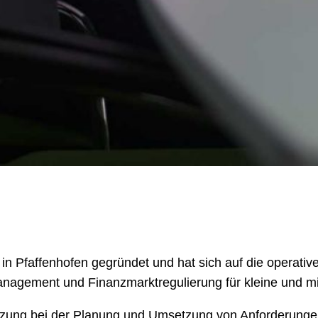
 Pfaffenhofen gegründet und hat sich auf die operativ
anagement und Finanzmarktregulierung für kleine und mi
tützung bei der Planung und Umsetzung von Anforderunge