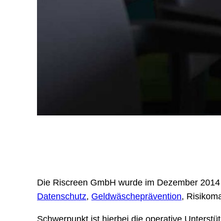
Die Riscreen GmbH wurde im Dezember 2014 in
Datenschutz
,
Geldwäscheprävention
, Risikom
Schwerpunkt ist hierbei die operative Unters