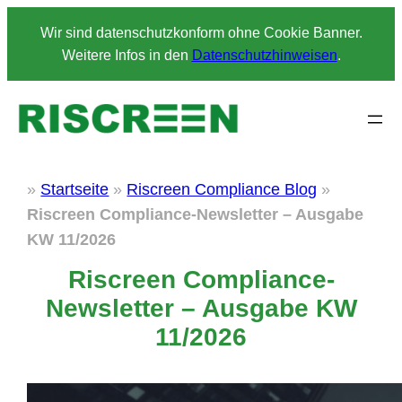
Zum
Wir sind datenschutzkonform ohne Cookie Banner.
Inhalt
Weitere Infos in den
Datenschutzhinweisen
.
springen
»
Startseite
»
Riscreen Compliance Blog
»
Riscreen Compliance-Newsletter – Ausgabe
KW 11/2026
Riscreen Compliance-
Newsletter – Ausgabe KW
11/2026