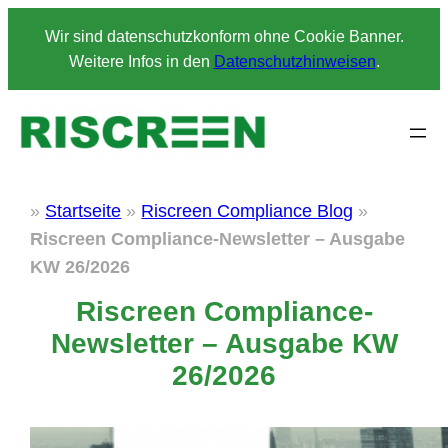
Zum
Wir sind datenschutzkonform ohne Cookie Banner.
Inhalt
Weitere Infos in den
Datenschutzhinweisen
.
springen
»
Startseite
»
Riscreen Compliance Blog
»
Riscreen Compliance-Newsletter – Ausgabe
KW 26/2026
Riscreen Compliance-
Newsletter – Ausgabe KW
26/2026