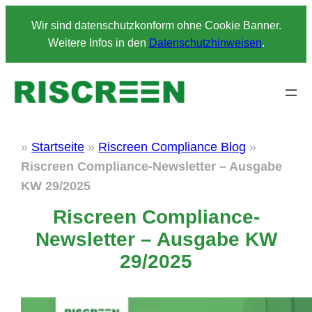
Zum
Wir sind datenschutzkonform ohne Cookie Banner.
Inhalt
Weitere Infos in den
Datenschutzhinweisen
.
springen
»
Startseite
»
Riscreen Compliance Blog
»
Riscreen Compliance-Newsletter – Ausgabe
KW 29/2025
Riscreen Compliance-
Newsletter – Ausgabe KW
29/2025