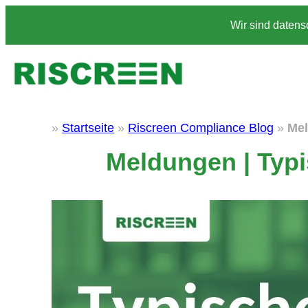
Zum
Wir sind datens
Inhalt
springen
»
Startseite
»
Riscreen Compliance Blog
»
Mel
Meldungen | Typi