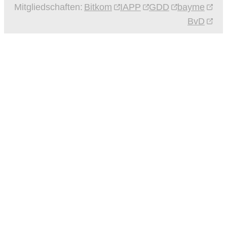
Mitgliedschaften:
Bitkom
IAPP
GDD
bayme
BvD