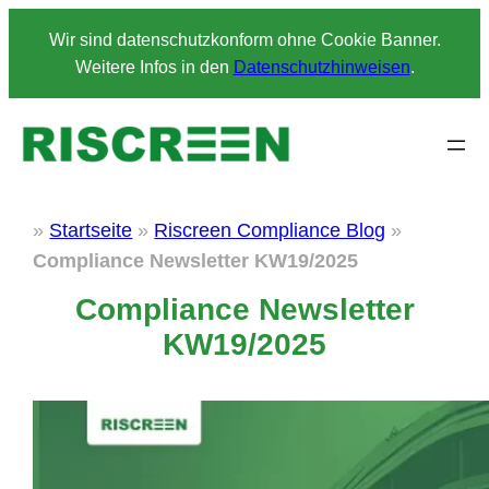
Zum
Wir sind datenschutzkonform ohne Cookie Banner.
Inhalt
Weitere Infos in den
Datenschutzhinweisen
.
springen
»
Startseite
»
Riscreen Compliance Blog
»
Compliance Newsletter KW19/2025
Compliance Newsletter
KW19/2025