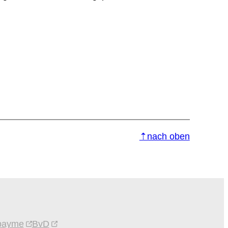
⇡nach oben
bayme
BvD