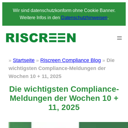
Zum
Wir sind datenschutzkonform ohne Cookie Banner.
Inhalt
Weitere Infos in den
Datenschutzhinweisen
.
springen
»
Startseite
»
Riscreen Compliance Blog
»
Die
wichtigsten Compliance-Meldungen der
Wochen 10 + 11, 2025
Die wichtigsten Compliance-
Meldungen der Wochen 10 +
11, 2025